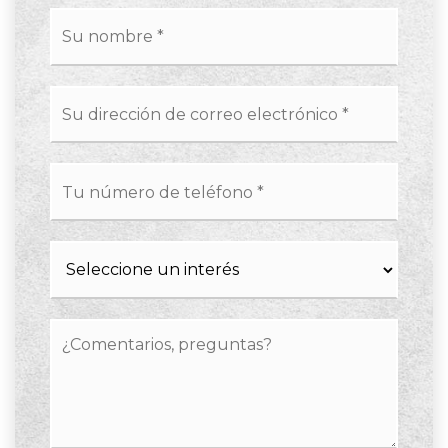
*
Email
*
Phone
*