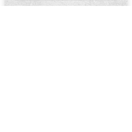
Al ingresar su información y enviar este formulario,
acepta nuestros Términos de uso y Política de privacidad
y que el equipo de Honabach puede comunicarse con
usted por teléfono, mensaje de texto y correo electrónico
sobre sus intereses inmobiliarios. La frecuencia de
contacto puede variar y pueden aplicarse tarifas de
mensajes y datos. Para obtener ayuda, llame al 717-584-
9527 o envíe un mensaje de texto con STOP para
cancelar.
Privacy Policy
*
ENTREGAR